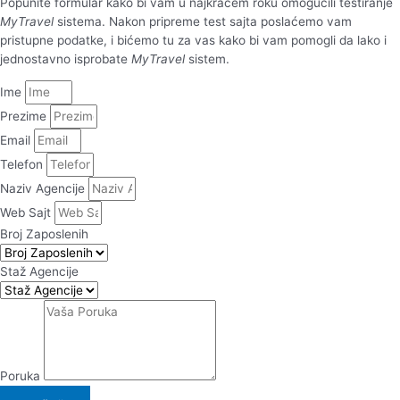
Popunite formular kako bi vam u najkraćem roku omogućili testiranje
MyTravel
sistema. Nakon pripreme test sajta poslaćemo vam
pristupne podatke, i bićemo tu za vas kako bi vam pomogli da lako i
jednostavno isprobate
MyTravel
sistem.
Ime
Prezime
Email
Telefon
Naziv Agencije
Web Sajt
Broj Zaposlenih
Staž Agencije
Poruka