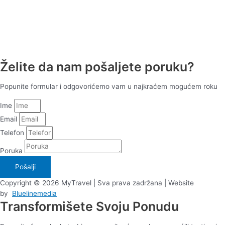
Želite da nam pošaljete poruku?
Popunite formular i odgovorićemo vam u najkraćem mogućem roku
Ime
Email
Telefon
Poruka
Pošalji
Copyright © 2026 MyTravel | Sva prava zadržana | Website
by
Bluelinemedia
Transformišete Svoju Ponudu