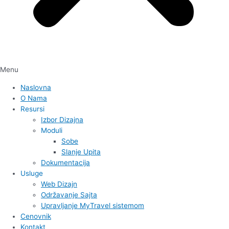
Menu
Naslovna
O Nama
Resursi
Izbor Dizajna
Moduli
Sobe
Slanje Upita
Dokumentacija
Usluge
Web Dizajn
Održavanje Sajta
Upravljanje MyTravel sistemom
Cenovnik
Kontakt