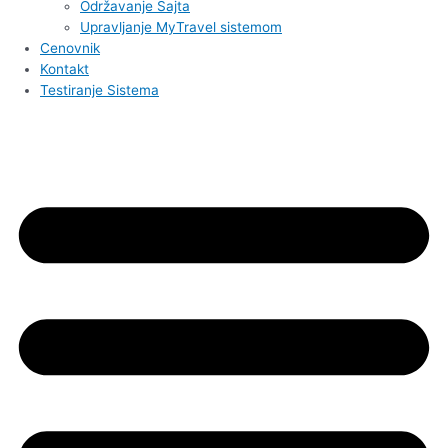
Održavanje Sajta
Upravljanje MyTravel sistemom
Cenovnik
Kontakt
Testiranje Sistema