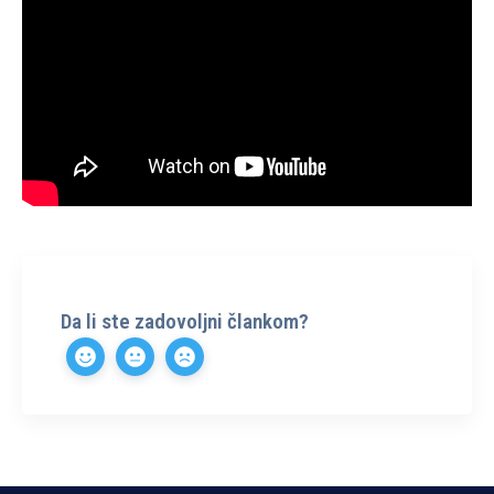
Da li ste zadovoljni člankom?