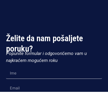
Želite da nam pošaljete
poruku?
Popunite formular i odgovorićemo vam u
najkraćem mogućem roku
Ime
Email
Telefon